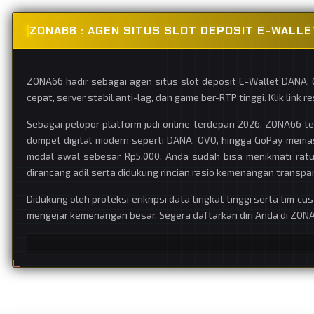
ZONA66 : AGEN SITUS SLOT DEPOSIT E-WALLET
ZONA66
hadir sebagai agen situs slot deposit E-Wallet DANA, 
cepat, server stabil anti-lag, dan game ber-RTP tinggi. Klik link
Sebagai
pelopor platform judi online terdepan 2026, ZONA66 
dompet digital modern seperti DANA, OVO, hingga GoPay memas
modal awal sebesar Rp5.000, Anda sudah bisa menikmati ratus
dirancang adil serta didukung rincian rasio kemenangan transp
Didukung
oleh proteksi enkripsi data tingkat tinggi serta tim c
mengejar kemenangan besar. Segera daftarkan diri Anda di ZO