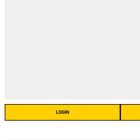
LOGIN