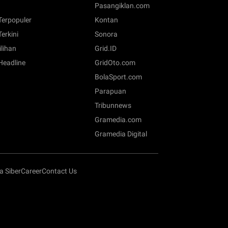
Pasangiklan.com
 Terpopuler
Kontan
Terkini
Sonora
ilihan
Grid.ID
 Headline
GridOto.com
BolaSport.com
Parapuan
Tribunnews
Gramedia.com
Gramedia Digital
 Siber
Career
Contact Us