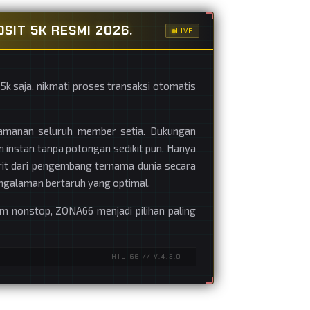
SIT 5K RESMI 2026.
LIVE
5k saja, nikmati proses transaksi otomatis
yamanan seluruh member setia. Dukungan
instan tanpa potongan sedikit pun. Hanya
rit dari pengembang ternama dunia secara
engalaman bertaruh yang optimal.
am nonstop, ZONA66 menjadi pilihan paling
HIU 66 // V.4.3.0