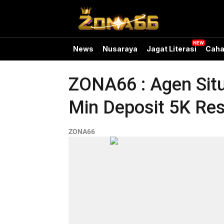
News
Nusaraya
Jagat Literasi
Caha
ZONA66 : Agen Situ
Min Deposit 5K Re
ZONA66