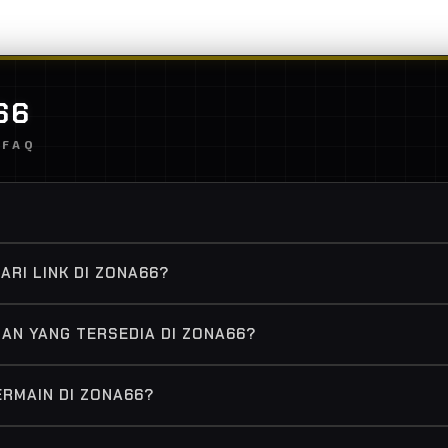
66
 FAQ
tus toto slot gacor online server Thailand resmi yang mudah dimainka
ARI LINK DI ZONA66?
kan akses cepat ke permainan slot yang gacor, meningkatkan pel
NAN YANG TERSEDIA DI ZONA66?
yang seru!
erbagai permainan slot dengan tema menarik dan fitur bonus yan
RMAIN DI ZONA66?
gasyikkan!
keamanan! Dengan teknologi enkripsi modern, data dan transaksi 