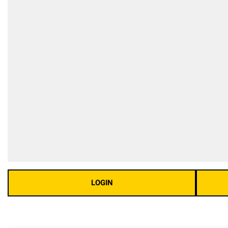
LOGIN