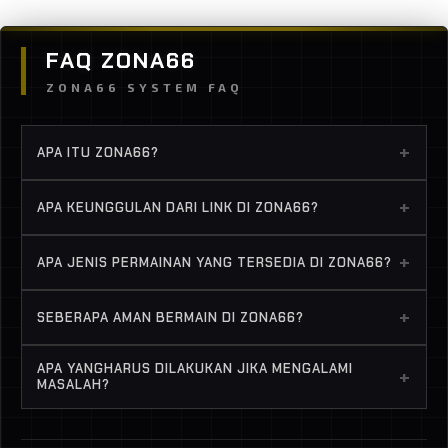
FAQ ZONA66
ZONA66 SYSTEM FAQ
+
APA ITU ZONA66?
ZONA66 adalah link situs toto slot gacor online
+
APA KEUNGGULAN DARI LINK DI ZONA66?
server Thailand resmi yang mudah dimainkan hari
ini.
ZONA66 Link memberikan akses cepat ke
+
APA JENIS PERMAINAN YANG TERSEDIA DI ZONA66?
permainan slot yang gacor, meningkatkan peluang
menang Anda dengan pengalaman bermain yang
ZONA66 menawarkan berbagai permainan slot
+
SEBERAPA AMAN BERMAIN DI ZONA66?
seru!
dengan tema menarik dan fitur bonus yang
membuat setiap putaran semakin mengasyikkan!
ZONA66 mengutamakan keamanan! Dengan
APA YANGHARUS DILAKUKAN JIKA MENGALAMI
+
teknologi enkripsi modern, data dan transaksi Anda
MASALAH?
dilindungi, memastikan pengalaman bermain yang
Tim layanan pelanggan ZONA66 siap membantu
nyaman.
Anda 24/7 melalui live chat atau email. ZONA66