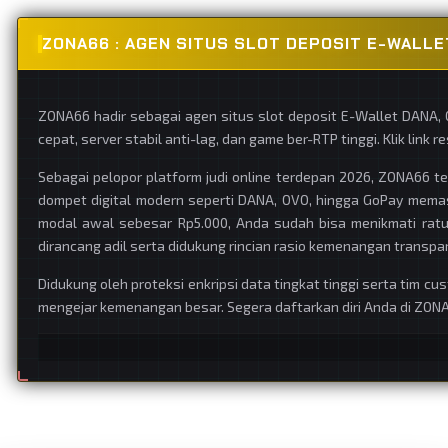
ZONA66 : AGEN SITUS SLOT DEPOSIT E-WALLET
ZONA66
hadir sebagai agen situs slot deposit E-Wallet DANA, 
cepat, server stabil anti-lag, dan game ber-RTP tinggi. Klik link
Sebagai
pelopor platform judi online terdepan 2026, ZONA66 
dompet digital modern seperti DANA, OVO, hingga GoPay memas
modal awal sebesar Rp5.000, Anda sudah bisa menikmati ratus
dirancang adil serta didukung rincian rasio kemenangan transp
Didukung
oleh proteksi enkripsi data tingkat tinggi serta tim c
mengejar kemenangan besar. Segera daftarkan diri Anda di ZO