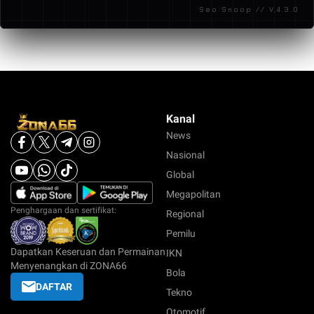
Seo Snoop // V.4.3.0
berkomitmen untuk memberikan solusi cepat untuk
semua pertanyaan Anda.
Kanal
News
Nasional
Global
Megapolitan
Penghargaan dan sertifikat:
Regional
Pemilu
Dapatkan Keseruan dan Permainan
IKN
Menyenangkan di ZONA66
Bola
DAFTAR
Tekno
Otomotif