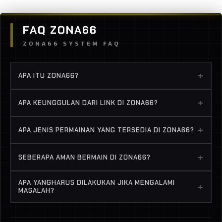
FAQ ZONA66
ZONA66 SYSTEM FAQ
+
APA ITU ZONA66?
ZONA66 adalah link situs toto slot gacor online
+
APA KEUNGGULAN DARI LINK DI ZONA66?
server Thailand resmi yang mudah dimainkan hari
ini.
ZONA66 Link memberikan akses cepat ke
+
APA JENIS PERMAINAN YANG TERSEDIA DI ZONA66?
permainan slot yang gacor, meningkatkan peluang
menang Anda dengan pengalaman bermain yang
ZONA66 menawarkan berbagai permainan slot
+
SEBERAPA AMAN BERMAIN DI ZONA66?
seru!
dengan tema menarik dan fitur bonus yang
membuat setiap putaran semakin mengasyikkan!
ZONA66 mengutamakan keamanan! Dengan
APA YANGHARUS DILAKUKAN JIKA MENGALAMI
+
teknologi enkripsi modern, data dan transaksi Anda
MASALAH?
dilindungi, memastikan pengalaman bermain yang
Tim layanan pelanggan ZONA66 siap membantu
nyaman.
Anda 24/7 melalui live chat atau email. ZONA66