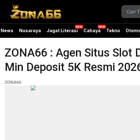
News
Nusaraya
Jagat Literasi
Cahaya
Tekno
Otomo
ZONA66 : Agen Situs Slot 
Min Deposit 5K Resmi 202
ZONA66