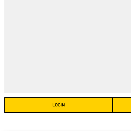
LOGIN