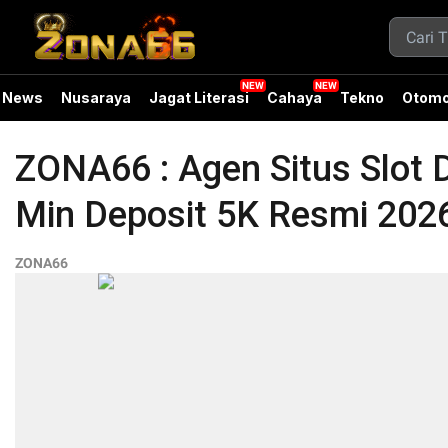
News
Nusaraya
Jagat Literasi
Cahaya
Tekno
Otomo
ZONA66 : Agen Situs Slot 
Min Deposit 5K Resmi 202
ZONA66