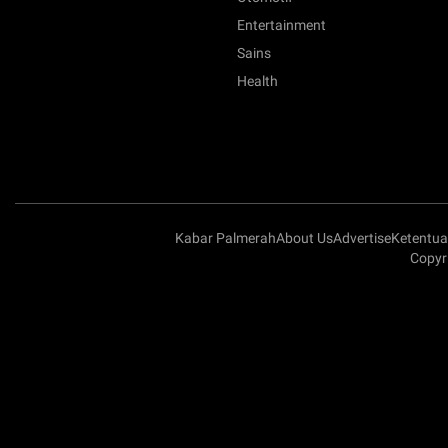
Entertainment
Sains
Health
Kabar Palmerah
About Us
Advertise
Ketentu
Copyr