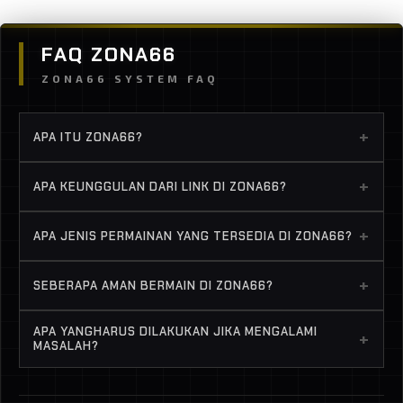
FAQ ZONA66
ZONA66 SYSTEM FAQ
+
APA ITU ZONA66?
ZONA66 adalah link situs toto slot gacor online
+
APA KEUNGGULAN DARI LINK DI ZONA66?
server Thailand resmi yang mudah dimainkan hari
ini.
ZONA66 Link memberikan akses cepat ke
+
APA JENIS PERMAINAN YANG TERSEDIA DI ZONA66?
permainan slot yang gacor, meningkatkan peluang
menang Anda dengan pengalaman bermain yang
ZONA66 menawarkan berbagai permainan slot
+
SEBERAPA AMAN BERMAIN DI ZONA66?
seru!
dengan tema menarik dan fitur bonus yang
membuat setiap putaran semakin mengasyikkan!
ZONA66 mengutamakan keamanan! Dengan
APA YANGHARUS DILAKUKAN JIKA MENGALAMI
+
teknologi enkripsi modern, data dan transaksi Anda
MASALAH?
dilindungi, memastikan pengalaman bermain yang
Tim layanan pelanggan ZONA66 siap membantu
nyaman.
Anda 24/7 melalui live chat atau email. ZONA66