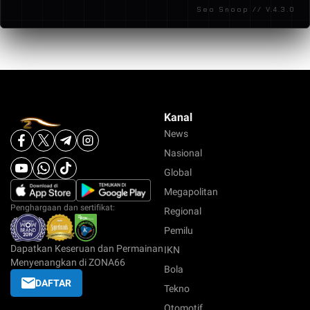
Seo Snoop // V.4.3.0
berkomitmen untuk memberikan solusi cepat untuk
semua pertanyaan Anda.
Kanal
News
Nasional
Global
Megapolitan
Penghargaan dan sertifikat:
Regional
Pemilu
Dapatkan Keseruan dan Permainan
IKN
Menyenangkan di ZONA66
Bola
DAFTAR
Tekno
Otomotif